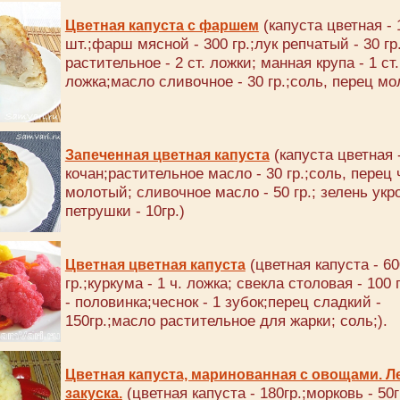
(капуста цветная - 
Цветная капуста с фаршем
шт.;фарш мясной - 300 гр.;лук репчатый - 30 гр
растительное - 2 ст. ложки; манная крупа - 1 ст.
ложка;масло сливочное - 30 гр.;соль, перец мо
(капуста цветная 
Запеченная цветная капуста
кочан;растительное масло - 30 гр.;соль, перец
молотый; сливочное масло - 50 гр.; зелень укр
петрушки - 10гр.)
(цветная капуста - 60
Цветная цветная капуста
гр.;куркума - 1 ч. ложка; свекла столовая - 100 
- половинка;чеснок - 1 зубок;перец сладкий -
150гр.;масло растительное для жарки; соль;).
Цветная капуста, маринованная с овощами. Л
(цветная капуста - 180гр.;морковь - 50г
закуска.