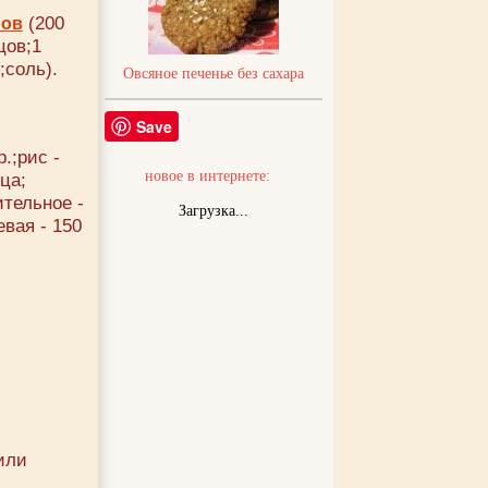
(200
ров
цов;1
;соль).
Овсяное печенье без сахара
Save
.;рис -
новое в интернете:
ица;
ительное -
Загрузка...
евая - 150
или