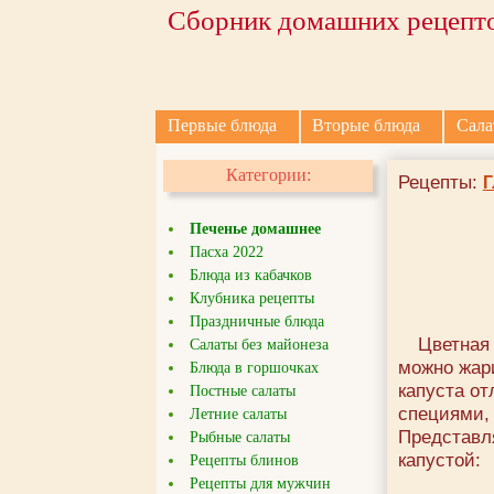
Сборник домашних рецепто
Первые блюда
Вторые блюда
Сала
Категории:
Рецепты:
Г
Печенье домашнее
Пасха 2022
Блюда из кабачков
Клубника рецепты
Праздничные блюда
Цветная 
Салаты без майонеза
можно жари
Блюда в горшочках
капуста от
Постные салаты
специями, 
Летние салаты
Представл
Рыбные салаты
капустой:
Рецепты блинов
Рецепты для мужчин