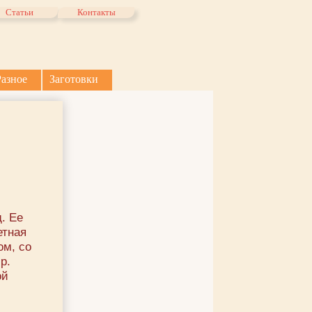
Статьи
Контакты
Разное
Заготовки
. Ее
етная
ом, со
р.
ой