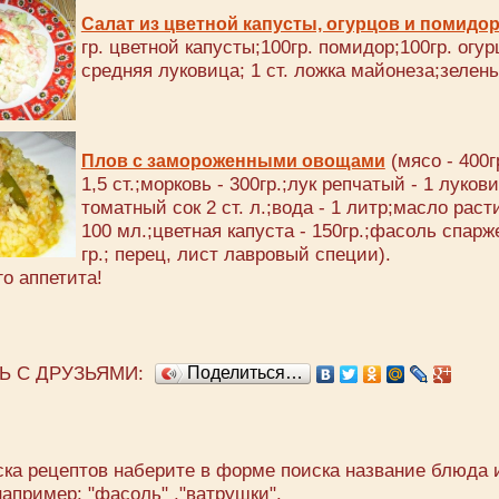
Салат из цветной капусты, огурцов и помидо
гр. цветной капусты;100гр. помидор;100гр. огур
средняя луковица; 1 ст. ложка майонеза;зелень
(мясо - 400гр
Плов с замороженными овощами
1,5 ст.;морковь - 300гр.;лук репчатый - 1 луков
томатный сок 2 ст. л.;вода - 1 литр;масло раст
100 мл.;цветная капуста - 150гр.;фасоль спарж
гр.; перец, лист лавровый специи).
о аппетита!
Ь С ДРУЗЬЯМИ:
Поделиться…
ска рецептов наберите в форме поиска название блюда 
например: "фасоль" ,"ватрушки".