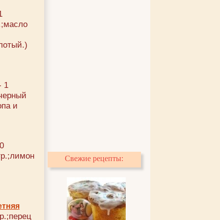
1
.;масло
лотый.)
- 1
 черный
опа и
0
гр.;лимон
Свежие рецепты:
етняя
р.;перец