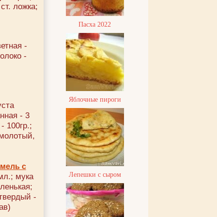
 ст. ложка;
Пасха 2022
етная -
молоко -
Яблочные пироги
уста
анная - 3
- 100гр.;
 молотый,
амель с
Лепешки с сыром
мл.; мука
аленькая;
 твердый -
ав)