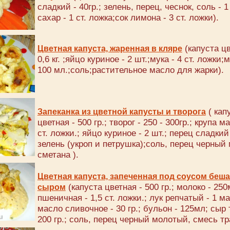
сладкий - 40гр.; зелень, перец, чеснок, соль - 1
сахар - 1 ст. ложка;сок лимона - 3 ст. ложки).
(капуста цв
Цветная капуста, жаренная в кляре
0,6 кг. ;яйцо куриное - 2 шт.;мука - 4 ст. ложки;
100 мл.;соль;растительное масло для жарки).
( кап
Запеканка из цветной капусты и творога
цветная - 500 гр.; творог - 250 - 300гр.; крупа м
ст. ложки.; яйцо куриное - 2 шт.; перец сладкий 
зелень (укроп и петрушка);соль, перец черный
сметана ).
Цветная капуста, запеченная под соусом беш
(капуста цветная - 500 гр.; молоко - 250
сыром
пшеничная - 1,5 ст. ложки.; лук репчатый - 1 м
масло сливочное - 30 гр.; бульон - 125мл; сыр
200 гр.; соль, перец черный молотый, смесь тр